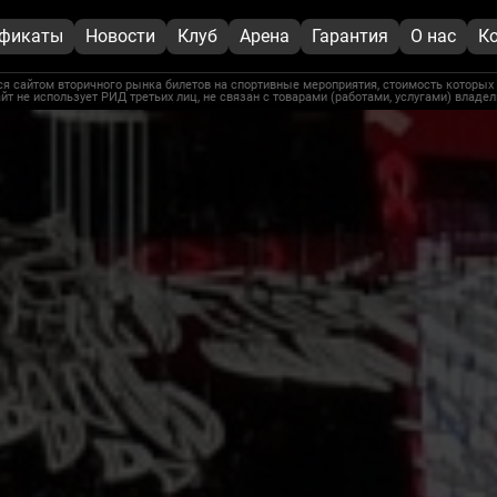
ификаты
Новости
Клуб
Арена
Гарантия
О нас
К
я сайтом вторичного рынка билетов на спортивные мероприятия, стоимость которых 
йт не использует РИД третьих лиц, не связан с товарами (работами, услугами) владе